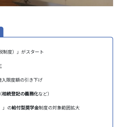
税制度）」がスタート
正
借入限度額の引き下げ
（
相続登記の義務化
など）
）」の
給付型奨学金
制度の対象範囲拡大