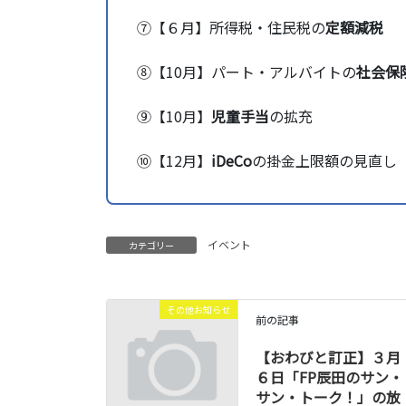
⑦【６月】所得税・住民税の
定額減税
⑧【10月】パート・アルバイトの
社会保
⑨【10月】
児童手当
の拡充
⑩【12月】
iDeCo
の掛金上限額の見直
イベント
カテゴリー
その他お知らせ
前の記事
【おわびと訂正】３月
６日「FP辰田のサン・
サン・トーク！」の放