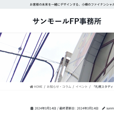
コ
ナ
お客様の未来を一緒にデザインする、小樽のファイナンシャル
ン
ビ
テ
ゲ
ン
ー
ツ
シ
に
ョ
移
ン
動
に
移
動
HOME
お知らせ・コラム
イベント
「札幌スタディ
2024年3月14日
/ 最終更新日 :
2024年3月14日
sunma