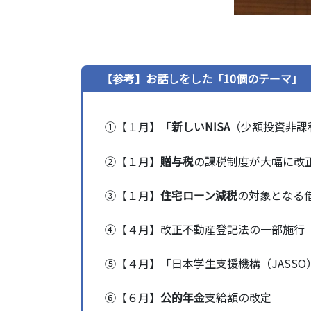
【参考】お話しをした「10個のテーマ」
①【１月】「
新しいNISA
（少額投資非課
②【１月】
贈与税
の課税制度が大幅に改
③【１月】
住宅ローン減税
の対象となる
④【４月】改正不動産登記法の一部施行
⑤【４月】「日本学生支援機構（JASSO
⑥【６月】
公的年金
支給額の改定