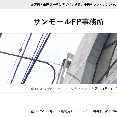
コ
ナ
お客様の未来を一緒にデザインする、小樽のファイナンシャル
ン
ビ
テ
ゲ
ン
ー
ツ
シ
に
ョ
移
ン
動
に
移
動
HOME
お知らせ・コラム
イベント
明日11月５日
2025年11月4日
/ 最終更新日 :
2025年11月4日
sunma